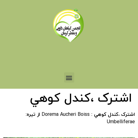
اشترک ،کندل کوهي
اشترک ،کندل کوهي :
Dorema Aucheri Boiss
از تيره:
Umbelliferae