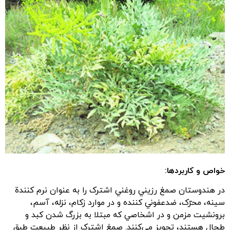
خواص و کاربردها:
در هندوستان صمغ رزيني روغني اشترک را به عنوان نرم کنندة
سينه، محرّک‌، ضدعفوني کننده و در موارد زکام‌، نزله‌، آسم‌،
برونشيت مزمن و در اشخاصي که مبتلا به بزرگ شدن کبد و
طحال هستند‌، تجويز مي‌کنند. صمغ اشترک از نظر طبيعت طبق