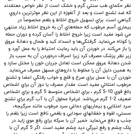
نظر حکماي طب سنتي گرم و خشک است از نظر خواص معتقدند
که ضد تشنج است و بعد از آنغوزه از اين نظر موثرترين داروي
گياهي است‌. براي تسهيل خروج اخلاط و بلغم مخصوصاً در
بيماري آسم مرطوب که حمله‌هاي آن به خروج اخلاط زياد منتهي
مي شود مفيد است زيرا خروج اخلاط را آسان کرده و دوران حمله
را کوتاه مي‌نمايد. گرفتگي‌ها و انسداد کبد و طحال و دهانة عروق
را باز مي‌کند. در خوردن آن بايد رعايت احتياط را به عمل آورد و
زير نظر پزشک مصرف کرد زيرا اسراف درخوردن آن به سبب باز
شدن دهانة عروق ممکن است تعادل جريان خون را مختل سازد و
به همين دليل آن را مخلوط با داروهاي مسهل مصرف مي‌نمايد.
خوردن آن با عسل براي صرع و فلج و خواب رفتگي اعضا و تشنج
مرطوب امتلائي مفيد است. مقدار مصرف يا دوز آن براي اشخاص
بالغ قوي 10-5 گرم ، براي اشخاص متوسط 5 گرم و براي اشخاص
ضعيف 2-1 گرم مي‌باشد. غرغرة محلول آن با آب گرم براي تشنج
سرد امتلايي و بيماريهاي دماغي سرد مرطوب مانند سرگيجه‌،
سستي‌، لقوه و خفقانهاي سودايي و بلغمي نافع است زيرا بلغم را
جذب و دفع مي‌نمايد. خمير آن با سرکه براي رفع موي زايد در
پلک چشم و رفع تيرگي ديد چشم مفيد است‌. اگر 5 گرم آن با