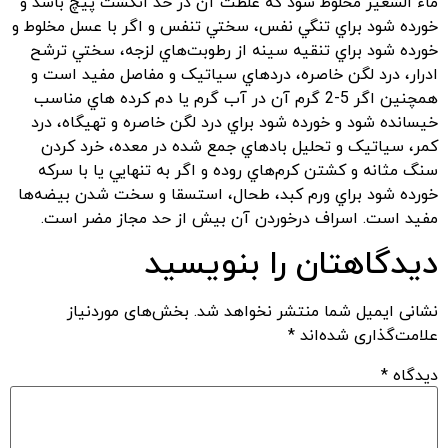
ماء الشعير مخلوط شود که غلظت آن در حد انگشت پيچ باشد و
خورده شود براي تنگي نفس‌، سختي تنفس و اگر با عسل مخلوط و
خورده شود براي تنقيه سينه از رطوبت‌هاي لزجه‌، سختي ترشح
ادرار، درد لگن خاصره، دردهاي سياتيک و مفاصل مفيد است و
همچنين اگر 5-2 گرم آن در آب گرم يا دم کرده هاي مناسب
خيسانده شود و خورده شود براي درد لگن خاصره و تهيگاه، درد
کمر، سياتيک و تحليل بادهاي جمع شده در معده‌، خرد کردن
سنگ مثانه و کشتن کرم‌هاي روده و اگر به تنهايي يا با سرکه
خورده شود براي ورم کبد، طحال، استسقا و سخت شدن بيضه‌ها
مفيد است‌. اسراف درخوردن آن بيش از حد مجاز مضر است.
دیدگاهتان را بنویسید
نشانی ایمیل شما منتشر نخواهد شد.
بخش‌های موردنیاز
علامت‌گذاری شده‌اند
*
دیدگاه
*