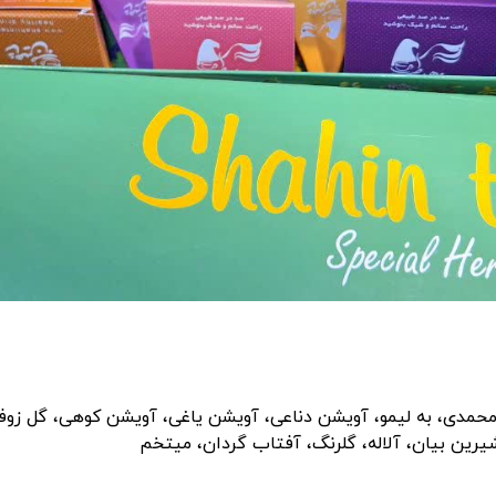
حمدی، به لیمو، آویشن دناعی، آویشن یاغی، آویشن کوهی، گل زوفا، رز
شیرین بیان، آلاله، گلرنگ، آفتاب گردان، میتخم