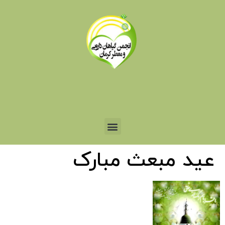
عید مبعث مبارک