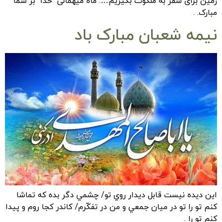
زمین برای سفر به ملکوت بگیریم…. ماه میهمانی “خدا” بر شما
مبارک. .
نیمه شعبان مبارک باد
اين ديده نيست قابل ديدار روي تو/ چشمي دگر بده که تماشا
کنم تو را تو در ميان جمعي و من در تفکّرم/ کاندر کجا روم و پيدا
کنم تو را .